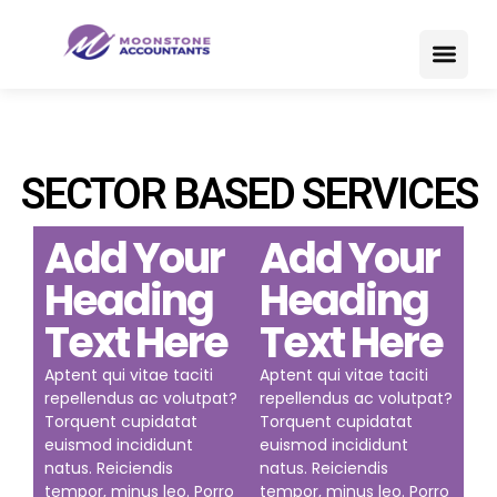
SECTOR BASED SERVICES
Add Your
Add Your
Heading
Heading
Text Here
Text Here
Aptent qui vitae taciti
Aptent qui vitae taciti
repellendus ac volutpat?
repellendus ac volutpat?
Torquent cupidatat
Torquent cupidatat
euismod incididunt
euismod incididunt
natus. Reiciendis
natus. Reiciendis
tempor, minus leo. Porro
tempor, minus leo. Porro