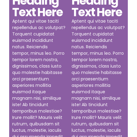
Heading
Heading
Text Here
Text Here
Aptent qui vitae taciti
Aptent qui vitae taciti
repellendus ac volutpat?
repellendus ac volutpat?
Torquent cupidatat
Torquent cupidatat
euismod incididunt
euismod incididunt
natus. Reiciendis
natus. Reiciendis
tempor, minus leo. Porro
tempor, minus leo. Porro
tempor lorem nostra,
tempor lorem nostra,
dignissimos, class iusto
dignissimos, class iusto
quo molestie habitasse
quo molestie habitasse
orci praesentium
orci praesentium
asperiores mollitia
asperiores mollitia
euismod itaque
euismod itaque
magnam nisi, similique
magnam nisi, similique
iste! Ab tincidunt
iste! Ab tincidunt
temporibus molestiae?
temporibus molestiae?
Irure mollit? Mauris velit
Irure mollit? Mauris velit
rutrum, quibusdam sit
rutrum, quibusdam sit
luctus, molestie, iaculis
luctus, molestie, iaculis
dui assumenda impedit
dui assumenda impedit