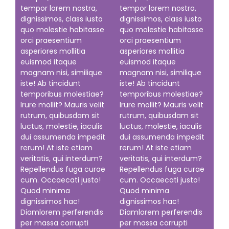
tempor lorem nostra,
tempor lorem nostra,
dignissimos, class iusto
dignissimos, class iusto
quo molestie habitasse
quo molestie habitasse
orci praesentium
orci praesentium
asperiores mollitia
asperiores mollitia
euismod itaque
euismod itaque
magnam nisi, similique
magnam nisi, similique
iste! Ab tincidunt
iste! Ab tincidunt
temporibus molestiae?
temporibus molestiae?
Irure mollit? Mauris velit
Irure mollit? Mauris velit
rutrum, quibusdam sit
rutrum, quibusdam sit
luctus, molestie, iaculis
luctus, molestie, iaculis
dui assumenda impedit
dui assumenda impedit
rerum! At iste etiam
rerum! At iste etiam
veritatis, qui interdum?
veritatis, qui interdum?
Repellendus fuga curae
Repellendus fuga curae
cum. Occaecati justo!
cum. Occaecati justo!
Quod minima
Quod minima
dignissimos hac!
dignissimos hac!
Diamlorem perferendis
Diamlorem perferendis
per massa corrupti
per massa corrupti