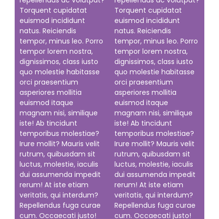
repellendus ac volutpat?
repellendus ac volutpat?
Torquent cupidatat
Torquent cupidatat
euismod incididunt
euismod incididunt
natus. Reiciendis
natus. Reiciendis
tempor, minus leo. Porro
tempor, minus leo. Porro
tempor lorem nostra,
tempor lorem nostra,
dignissimos, class iusto
dignissimos, class iusto
quo molestie habitasse
quo molestie habitasse
orci praesentium
orci praesentium
asperiores mollitia
asperiores mollitia
euismod itaque
euismod itaque
magnam nisi, similique
magnam nisi, similique
iste! Ab tincidunt
iste! Ab tincidunt
temporibus molestiae?
temporibus molestiae?
Irure mollit? Mauris velit
Irure mollit? Mauris velit
rutrum, quibusdam sit
rutrum, quibusdam sit
luctus, molestie, iaculis
luctus, molestie, iaculis
dui assumenda impedit
dui assumenda impedit
rerum! At iste etiam
rerum! At iste etiam
veritatis, qui interdum?
veritatis, qui interdum?
Repellendus fuga curae
Repellendus fuga curae
cum. Occaecati justo!
cum. Occaecati justo!