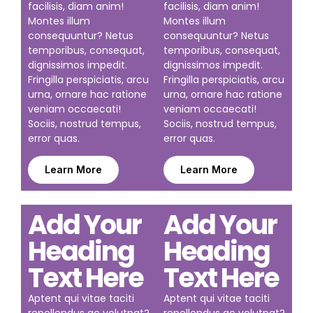
facilisis, diam anim!
facilisis, diam anim!
Montes illum
Montes illum
consequuntur? Netus
consequuntur? Netus
temporibus, consequat,
temporibus, consequat,
dignissimos impedit.
dignissimos impedit.
Fringilla perspiciatis, arcu
Fringilla perspiciatis, arcu
urna, ornare hac ratione
urna, ornare hac ratione
veniam occaecati!
veniam occaecati!
Sociis, nostrud tempus,
Sociis, nostrud tempus,
error quas.
error quas.
Learn More
Learn More
Add Your
Add Your
Heading
Heading
Text Here
Text Here
Aptent qui vitae taciti
Aptent qui vitae taciti