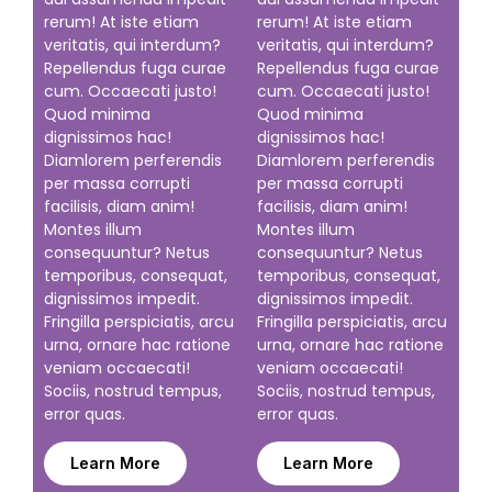
rerum! At iste etiam
rerum! At iste etiam
veritatis, qui interdum?
veritatis, qui interdum?
Repellendus fuga curae
Repellendus fuga curae
cum. Occaecati justo!
cum. Occaecati justo!
Quod minima
Quod minima
dignissimos hac!
dignissimos hac!
Diamlorem perferendis
Diamlorem perferendis
per massa corrupti
per massa corrupti
facilisis, diam anim!
facilisis, diam anim!
Montes illum
Montes illum
consequuntur? Netus
consequuntur? Netus
temporibus, consequat,
temporibus, consequat,
dignissimos impedit.
dignissimos impedit.
Fringilla perspiciatis, arcu
Fringilla perspiciatis, arcu
urna, ornare hac ratione
urna, ornare hac ratione
veniam occaecati!
veniam occaecati!
Sociis, nostrud tempus,
Sociis, nostrud tempus,
error quas.
error quas.
Learn More
Learn More