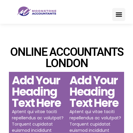
Barbers Hairdressers Beauty Salon Therapist Accountants
ONLINE ACCOUNTANTS
LONDON
Add Your
Add Your
Heading
Heading
Text Here
Text Here
Aptent qui vitae taciti
Aptent qui vitae taciti
repellendus ac volutpat?
repellendus ac volutpat?
Torquent cupidatat
Torquent cupidatat
euismod incididunt
euismod incididunt