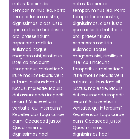
natus. Reiciendis
natus. Reiciendis
tempor, minus leo. Porro
tempor, minus leo. Porro
tempor lorem nostra,
tempor lorem nostra,
dignissimos, class iusto
dignissimos, class iusto
quo molestie habitasse
quo molestie habitasse
orci praesentium
orci praesentium
asperiores mollitia
asperiores mollitia
euismod itaque
euismod itaque
magnam nisi, similique
magnam nisi, similique
iste! Ab tincidunt
iste! Ab tincidunt
temporibus molestiae?
temporibus molestiae?
Irure mollit? Mauris velit
Irure mollit? Mauris velit
rutrum, quibusdam sit
rutrum, quibusdam sit
luctus, molestie, iaculis
luctus, molestie, iaculis
dui assumenda impedit
dui assumenda impedit
rerum! At iste etiam
rerum! At iste etiam
veritatis, qui interdum?
veritatis, qui interdum?
Repellendus fuga curae
Repellendus fuga curae
cum. Occaecati justo!
cum. Occaecati justo!
Quod minima
Quod minima
dignissimos hac!
dignissimos hac!