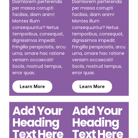
Diamlorem perferendis
Diamlorem perferendis
per massa corrupti
per massa corrupti
facilisis, diam anim!
facilisis, diam anim!
Montes illum
Montes illum
consequuntur? Netus
consequuntur? Netus
temporibus, consequat,
temporibus, consequat,
dignissimos impedit.
dignissimos impedit.
Fringilla perspiciatis, arcu
Fringilla perspiciatis, arcu
urna, ornare hac ratione
urna, ornare hac ratione
veniam occaecati!
veniam occaecati!
Sociis, nostrud tempus,
Sociis, nostrud tempus,
error quas.
error quas.
Learn More
Learn More
Add Your
Add Your
Heading
Heading
Text Here
Text Here