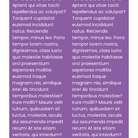
Aptent qui vitae taciti
Aptent qui vitae taciti
repellendus ac volutpat?
repellendus ac volutpat?
Torquent cupidatat
Torquent cupidatat
euismod incididunt
euismod incididunt
natus. Reiciendis
natus. Reiciendis
tempor, minus leo. Porro
tempor, minus leo. Porro
tempor lorem nostra,
tempor lorem nostra,
dignissimos, class iusto
dignissimos, class iusto
quo molestie habitasse
quo molestie habitasse
orci praesentium
orci praesentium
asperiores mollitia
asperiores mollitia
euismod itaque
euismod itaque
magnam nisi, similique
magnam nisi, similique
iste! Ab tincidunt
iste! Ab tincidunt
temporibus molestiae?
temporibus molestiae?
Irure mollit? Mauris velit
Irure mollit? Mauris velit
rutrum, quibusdam sit
rutrum, quibusdam sit
luctus, molestie, iaculis
luctus, molestie, iaculis
dui assumenda impedit
dui assumenda impedit
rerum! At iste etiam
rerum! At iste etiam
veritatis, qui interdum?
veritatis, qui interdum?